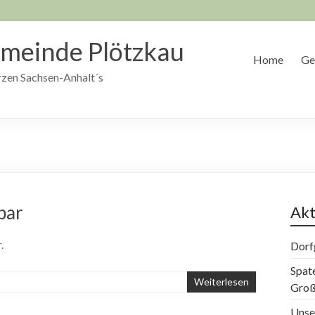
meinde Plötzkau
Home
Ge
zen Sachsen-Anhalt´s
bar
Akt
.
Dorf
Spat
Weiterlesen
Groß
Unse