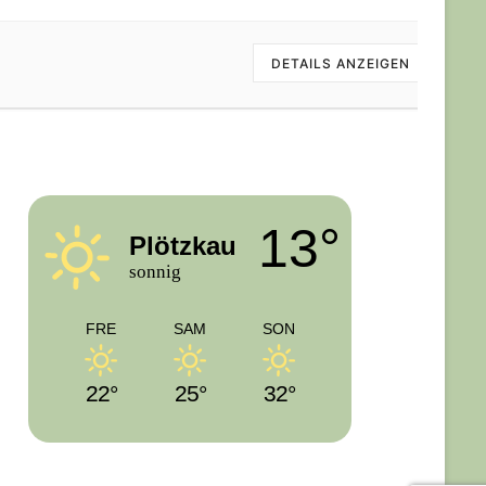
DETAILS ANZEIGEN
13°
Plötzkau
sonnig
FRE
SAM
SON
22°
25°
32°