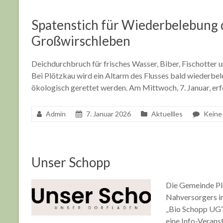
Spatenstich für Wiederbelebung d
Großwirschleben
Deichdurchbruch für frisches Wasser, Biber, Fischotter 
Bei Plötzkau wird ein Altarm des Flusses bald wiederbe
ökologisch gerettet werden. Am Mittwoch, 7. Januar, erf
Admin
7. Januar 2026
Aktuellles
Keine
11 - 13 SEPTEMBER 2026
Unser Schopp
250. PFLAUMENKUCHENMARKT
Die Gemeinde Plö
Nahversorgers i
Bleichplan Plötzkau, Bleichplan, 06425 Plötzkau
„Bio Schopp UG“
eine Info-Veranst