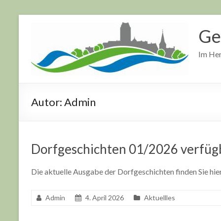
Zum
Inhalt
Ge
springen
Im Her
Autor:
Admin
Dorfgeschichten 01/2026 verfüg
Die aktuelle Ausgabe der Dorfgeschichten finden Sie hier
Admin
4. April 2026
Aktuellles