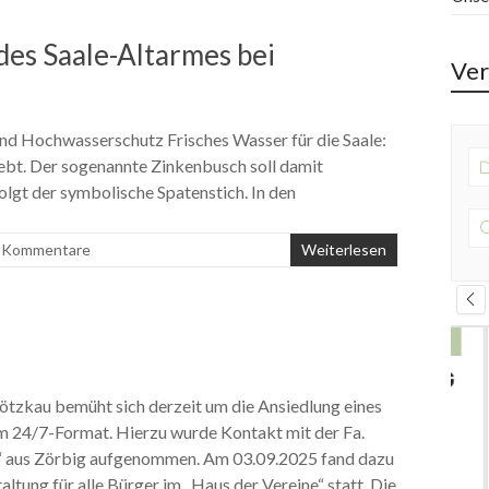
es Saale-Altarmes bei
Ver
und Hochwasserschutz Frisches Wasser für die Saale:
lebt. Der sogenannte Zinkenbusch soll damit
olgt der symbolische Spatenstich. In den
 Kommentare
Weiterlesen
26 SEPTEMBER 2026
10 JAHRE GRUNDSCHULE MUTTIG
tzkau bemüht sich derzeit um die Ansiedlung eines
m 24/7-Format. Hierzu wurde Kontakt mit der Fa.
 aus Zörbig aufgenommen. Am 03.09.2025 fand dazu
Grundschule, Hauptstraße 23a, 06425 Plötzkau
altung für alle Bürger im „Haus der Vereine“ statt. Die