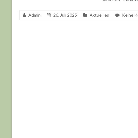
DETAILS ANZEIGEN
Admin
26. Juli 2025
Aktuellles
Keine 