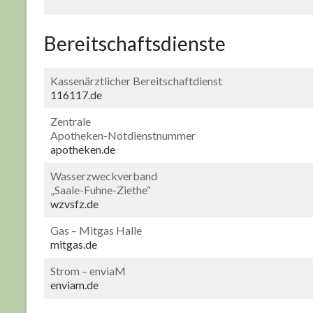
Bereitschaftsdienste
Kassenärztlicher Bereitschaftdienst
116117.de
Zentrale
Apotheken-Notdienstnummer
apotheken.de
Wasserzweckverband
„Saale-Fuhne-Ziethe“
wzvsfz.de
11 - 13 SEPTEMBER 2026
Gas – Mitgas Halle
250. PFLAUMENKUCHENMARKT
mitgas.de
Strom – enviaM
Bleichplan Plötzkau, Bleichplan, 06425 Plötzkau
enviam.de