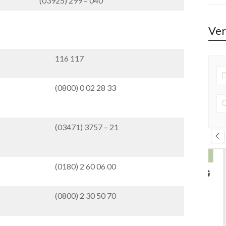
(03925) 299 – 040
Ver
116 117
(0800) 0 02 28 33
(03471) 3757 – 21
26 SEPTEMBER 2026
(0180) 2 60 06 00
10 JAHRE GRUNDSCHULE MUTTIG
(0800) 2 30 50 70
Grundschule, Hauptstraße 23a, 06425 Plötzkau