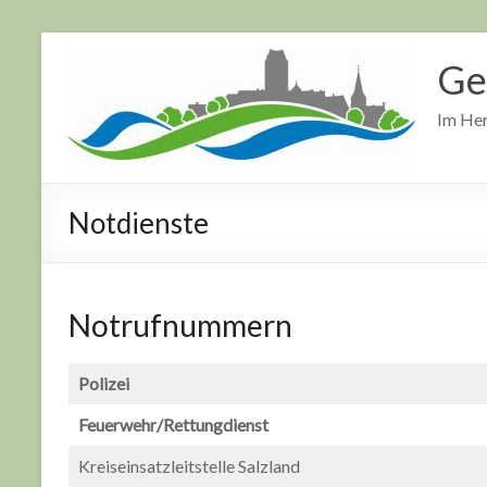
Zum
Inhalt
Ge
springen
Im Her
Notdienste
Notrufnummern
Polizei
Feuerwehr/Rettungdienst
Kreiseinsatzleitstelle Salzland