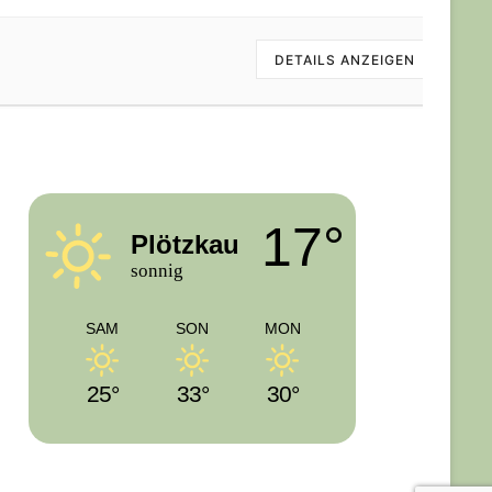
DETAILS ANZEIGEN
17°
Plötzkau
sonnig
SAM
SON
MON
25°
33°
30°