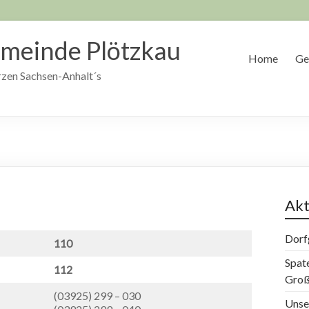
meinde Plötzkau
Home
Ge
zen Sachsen-Anhalt´s
Akt
Dorf
110
Spat
112
Groß
(03925) 299 – 030
Unse